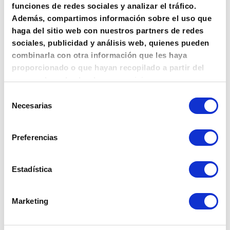
funciones de redes sociales y analizar el tráfico.
tengo un perro que se llama Firulais
Además, compartimos información sobre el uso que
y me gusta el rebujito. (Y las tardes
haga del sitio web con nuestros partners de redes
largas con café).
sociales, publicidad y análisis web, quienes pueden
combinarla con otra información que les haya
proporcionado o que hayan recopilado a partir del
uso que haya hecho de sus servicios.
…o algo así:
Selección
Necesarias
de
La empresa «Mariscos Recio» fue
consentimiento
fundada por Antonio Recio Mata.
Preferencias
Empezó siendo una pequeña
empresa que suministraba marisco
Estadística
a hoteles y restaurantes, pero poco
a poco se ha ido transformando en
Marketing
un gran imperio. Mariscos Recio, el
mar al mejor precio.